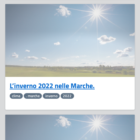
24
Marzo
L’inverno 2022 nelle Marche.
clima
. marche
inverno
2022
4
Marzo