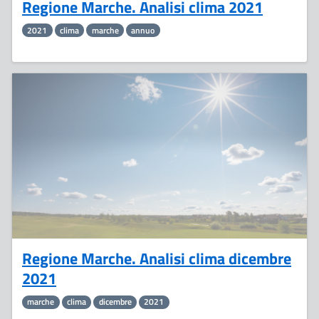
Regione Marche. Analisi clima 2021
2021
clima
marche
annuo
10
Gennaio
Regione Marche. Analisi clima dicembre
2021
marche
clima
dicembre
2021