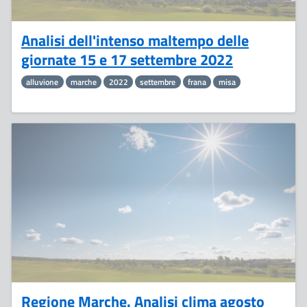
Analisi dell'intenso maltempo delle
giornate 15 e 17 settembre 2022
alluvione
marche
2022
settembre
frana
misa
8
Settembre
Regione Marche. Analisi clima agosto