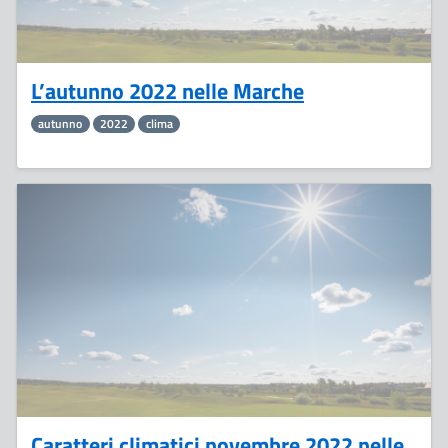
L’autunno 2022 nelle Marche
autunno
2022
clima
7
Dicembre
Caratteri climatici novembre 2022 nelle