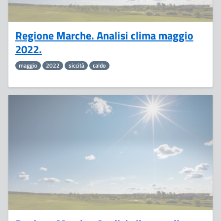
Regione Marche. Analisi clima maggio
2022.
maggio
2022
siccità
caldo
2
Maggio