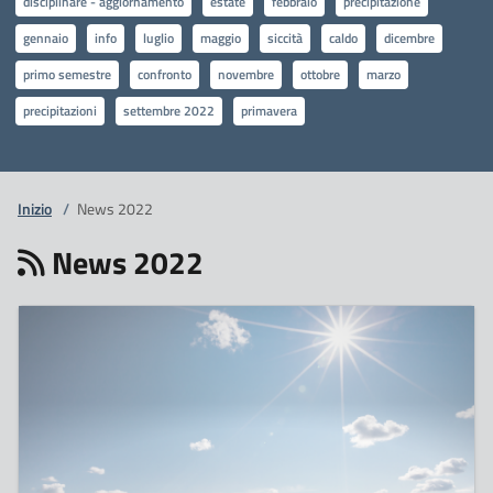
disciplinare - aggiornamento
estate
febbraio
precipitazione
gennaio
info
luglio
maggio
siccità
caldo
dicembre
primo semestre
confronto
novembre
ottobre
marzo
precipitazioni
settembre 2022
primavera
Inizio
/
News 2022
News 2022
22
Dicembre