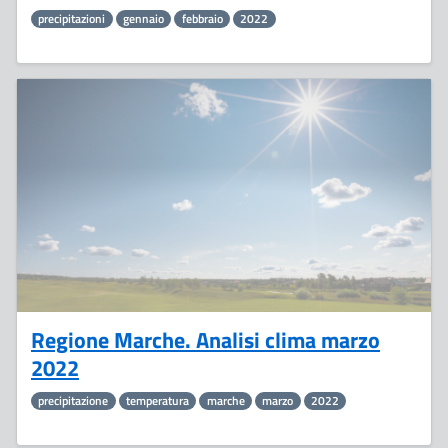
precipitazioni
gennaio
febbraio
2022
11
Aprile
Regione Marche. Analisi clima marzo
2022
precipitazione
temperatura
marche
marzo
2022