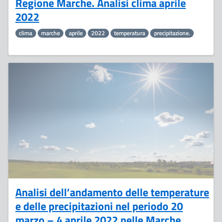
Regione Marche. Analisi clima aprile
2022
clima
marche
aprile
2022
temperatura
precipitazione.
11
Aprile
Analisi dell’andamento delle temperature
e delle precipitazioni nel periodo 20
marzo – 4 aprile 2022 nelle Marche