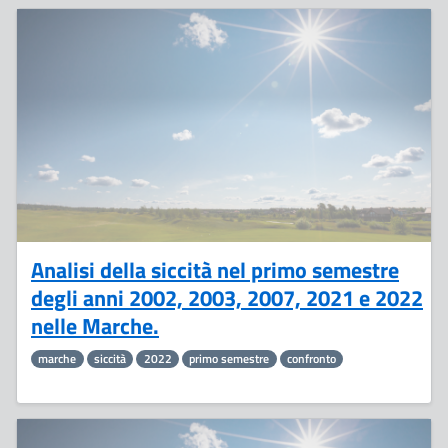
1
Luglio
Analisi della siccità nel primo semestre
degli anni 2002, 2003, 2007, 2021 e 2022
nelle Marche.
marche
siccità
2022
primo semestre
confronto
1