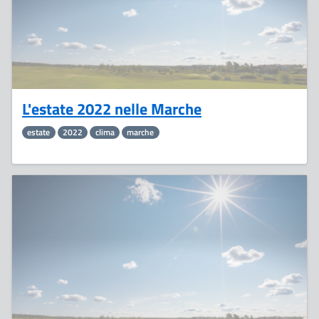
L'estate 2022 nelle Marche
estate
2022
clima
marche
22
Settembre