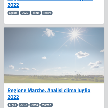
2022
agosto
2022
clima
report
5
Agosto
Regione Marche. Analisi clima luglio
2022
luglio
2022
clima
marche