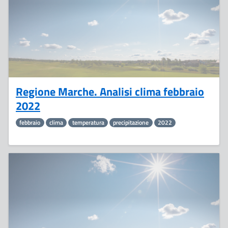
Regione Marche. Analisi clima febbraio
2022
febbraio
clima
temperatura
precipitazione
2022
25
Febbraio