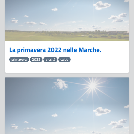
La primavera 2022 nelle Marche.
primavera
2022
siccità
caldo
7
Giugno