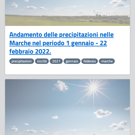
Andamento delle precipitazioni nelle
Marche nel periodo 1 gennaio - 22
febbraio 2022.
precipitazioni
siccità
2021
gennaio
febbraio
marche
8
Febbraio