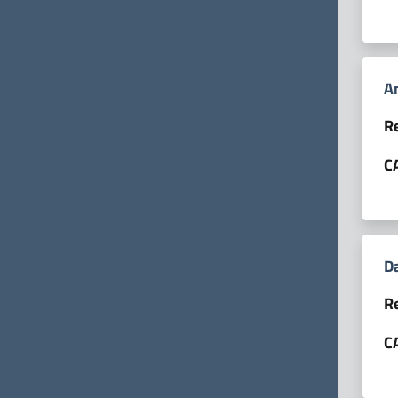
A
R
C
D
R
CA