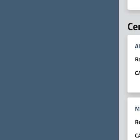
Ce
Al
R
C
Mi
R
C