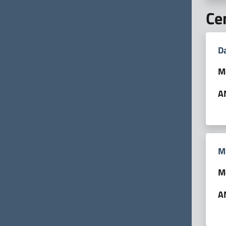
Ce
Da
M
A
M
M
A