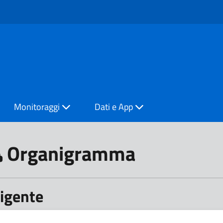
Monitoraggi
Dati e App
Organigramma
rigente