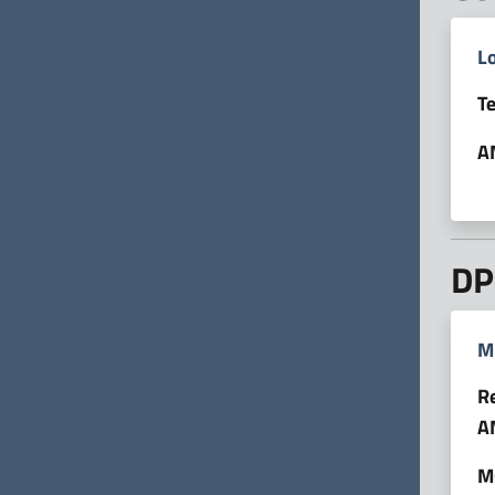
L
T
A
DP
M
R
A
M