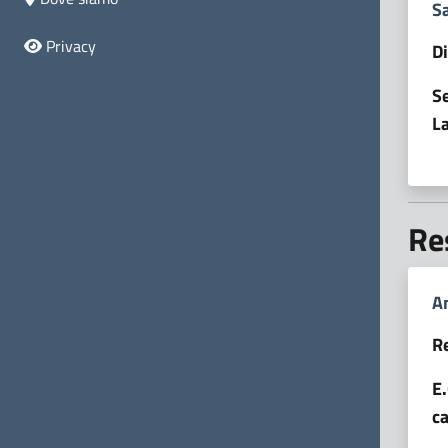
S
Privacy
D
Se
La
Re
A
R
E
c