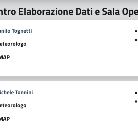
ntro Elaborazione Dati e Sala Op
nilo Tognetti
eteorologo
MAP
ichele Tonnini
eteorologo
MAP