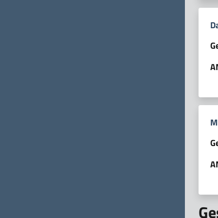
Da
G
A
M
G
A
Ge