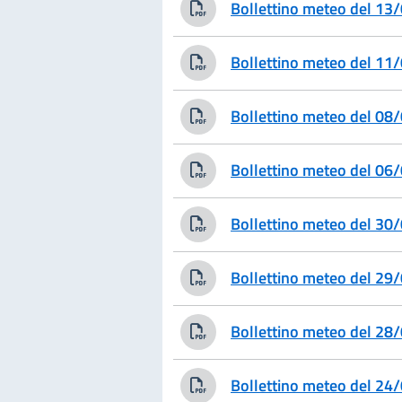
Bollettino meteo del 13
Bollettino meteo del 11
Bollettino meteo del 08
Bollettino meteo del 06
Bollettino meteo del 30
Bollettino meteo del 29
Bollettino meteo del 28
Bollettino meteo del 24