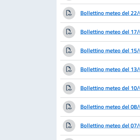
Bollettino meteo del 22
Bollettino meteo del 17
Bollettino meteo del 15
Bollettino meteo del 13
Bollettino meteo del 10
Bollettino meteo del 08
Bollettino meteo del 07