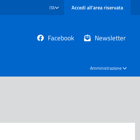
Accedi all'area riservata
ITA
SELEZIONE LINGUA: LINGUA SELEZIONATA
Facebook
Newsletter
Amministrazione