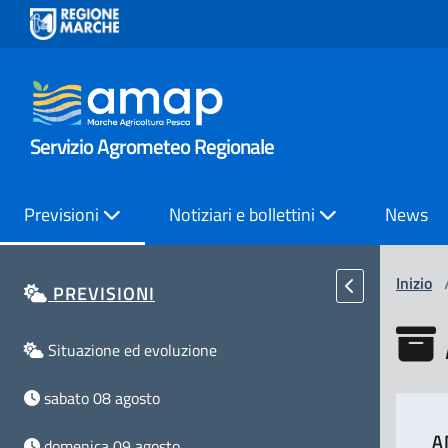
Servizio Agrometeo Regionale
Previsioni
Notiziari e bollettini
News
Inizio
PREVISIONI
Situazione ed evoluzione
sabato 08 agosto
A
domenica 09 agosto