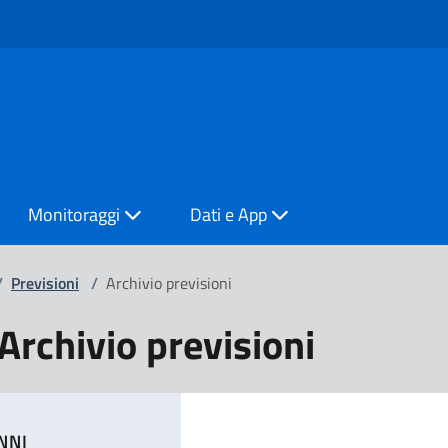
Monitoraggi
Dati e App
/
Previsioni
/
Archivio previsioni
Archivio previsioni
NNI