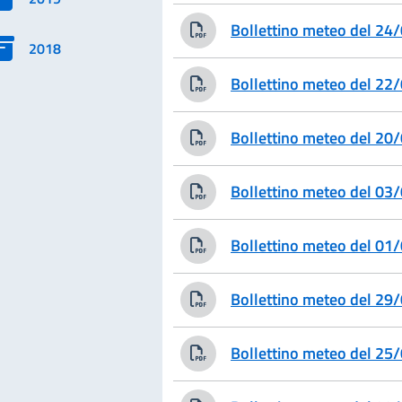
Bollettino meteo del 24
2018
Bollettino meteo del 22
Bollettino meteo del 20
Bollettino meteo del 03
Bollettino meteo del 01
Bollettino meteo del 29
Bollettino meteo del 25