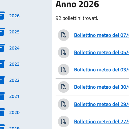
Anno 2026
2026
92 bollettini trovati.
2025
Bollettino meteo del 07
2024
Bollettino meteo del 05
2023
Bollettino meteo del 03
2022
Bollettino meteo del 30
2021
Bollettino meteo del 29
2020
Bollettino meteo del 27
2019