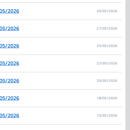
/05/2026
29/05/2026
/05/2026
27/05/2026
/05/2026
25/05/2026
/05/2026
22/05/2026
/05/2026
20/05/2026
/05/2026
18/05/2026
/05/2026
15/05/2026