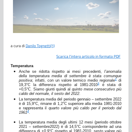
a cura di
Danilo Tognetti
(1)
Scarica l'intero articolo in formato PDF
Temperatura
Anche se ridotta rispetto ai mesi precedenti
, l’anomalia
della temperatura media di settembre è stata comunque
2
positiva
; infatti, con un valore termico medio regionale
di
3
19,3°C la differenza rispetto al 1981-2010
è stata di
+0,5°C. Siamo giunti quindi al
quinto mese consecutivo più
caldo del normale, il sesto del 2022
.
La temperatura media del periodo gennaio –
settembre
2022
è di
15,
9
°C,
rimane di
1,2°C
superiore
al
la media 1981-2010
e rappresenta il
quarto
valore più caldo per il periodo dal
4
1961
.
La temperatura media degli ultimi 12 mesi (periodo
ottobre
2021 –
settembre
2022) è di 14,
5
°C corrispondente ad una
differenza di +0,9°C rispetto al 1981-2010,
sesto valore più