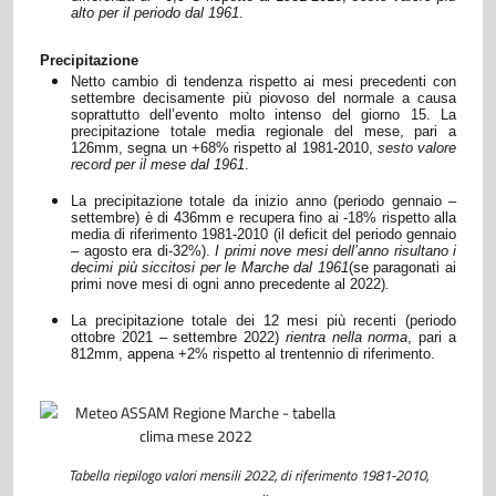
alto per il periodo dal 1961
.
Precipitazione
Netto cambio di tendenza rispetto ai mesi precedenti con
settembre decisamente più piovoso del normale a causa
soprattutto dell’evento molto intenso del giorno 15.
La
precipitazione totale media regionale
del mese
, pari a
126
mm, segna un
+68%
rispetto al 1981-2010,
sesto valore
record per il mese dal 1961
.
La precipitazione totale da inizio anno (periodo gennaio –
settembre
) è di
436
mm e
recupera fino ai -18% rispetto alla
media di riferimento
1981-2010
(il
deficit del
periodo gennaio
– agosto era di
-32%
)
.
I
primi
nove
mesi dell’anno risultano i
decimi
più siccitosi per le Marche dal 1961
(se paragonati ai
primi
nove
mesi di ogni anno precedente al 2022)
.
La
precipitazione totale dei 12 mesi più recenti (periodo
ottobre
2021 –
settembre
2022)
rientra nella norma
, pari a
812mm, appena +2% rispetto al trentennio di riferimento
.
Tabella riepilogo valori mensili 2022, di riferimento 1981-2010,