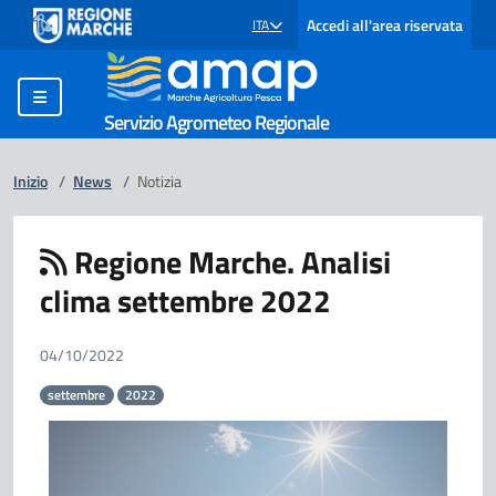
Accedi all'area riservata
ITA
SELEZIONE LINGUA: LINGUA SELEZIONATA
Servizio Agrometeo Regionale
Inizio
/
News
/
Notizia
Regione Marche. Analisi
clima settembre 2022
04/10/2022
settembre
2022