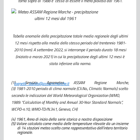
torna sopra al 1988 e cessa di essere il meno piovoso dal 1961.
Tabella anomalie della precipitazione totale media regionale degli ultimi
12 mesi rispetto alla media dello stesso periodo del trentennio 1981-
2010 (mm). A settembre 2022, si interrompe il periodo durato 18 mesi
(iniziato a marzo 2021) in cui la precipitazione degli ultimi 12 mesi è
stata inferiore alla norma.
(1) Servizio Agrometeo ASSAM Regione Marche,
tognetti_danilo@assam.marche.it
(3) 1981-2010 periodo di clima normale (Cli.No., Climatic Normals) scelto
secondo le indicazioni del World Meteorological Organization (WMO,
1989: “Calculation of Monthly and Annual 30-Year Standard Normals”,
WCPD-n.10, WMO-TD/N.341, Geneva, CH)
(4)
1961, Anno di inizio della serie storica a nostra disposizione
(5) Valore calcolato come media delle temperature rilevate da un insieme
di 14 stazioni meteo scelto come rappresentativo dell’intero territorio
regionale.