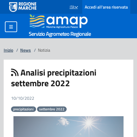
Accedi all'area riservata
ITA
SELEZIONE LINGUA: LINGUA SELEZIONATA
Servizio Agrometeo Regionale
Inizio
/
News
/
Notizia
Analisi precipitazioni
settembre 2022
10/10/2022
precipitazioni
settembre 2022