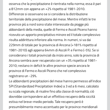
osserva che la precipitazione è rientrata nella norma; essa è pari
a 812mm con appena un +2% rispetto al 1981-2010.
Differenze si osservano se si considera la distribuzione
territoriale della precipitazione del mese. Mentre infatti le tre
province più a nord sono state interessate da piogge più
abbondanti della media, quelle di Fermo e Ascoli Piceno hanno
ricevuto un apporto precipitativo minore ed il totale complessivo
risulta addirittura inferiore alla norma. In numeri, si va dai
229mm di totale per la provincia di Ancona (+181% rispetto al
1981-2010) agli appena 64mm di Ascoli P. e Fermo (-5%). Se si
considerano i totali provinciali da inizio anno, solo la provincia di
Ancona sembra aver recuperato con un +3% rispetto al 1981-
2010; restano in deficit le altre province specie ancora le
province di Fermo e Ascoli Piceno che nel complessivo
registrano un -29%.
Le abbondanti precipitazioni del mese hanno permesso all’indice
SPI (Standardized Precipitation Index) a 3 ed a 6 mesi, calcolato
su scala regionale, di risalire fino alla classe di normalità; ciò
dovrebbe corrispondere ad un effettivo recupero della siccità
estiva nel breve-medio periodo. Tale recupero però è
presumibilmente meno accentuato per le province meridionali