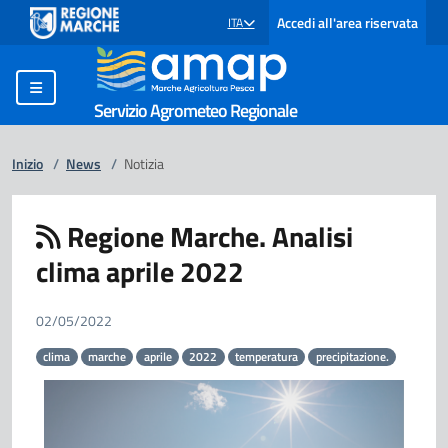
Accedi all'area riservata
ITA
SELEZIONE LINGUA: LINGUA SELEZIONATA
Servizio Agrometeo Regionale
Inizio
/
News
/
Notizia
Regione Marche. Analisi
clima aprile 2022
02/05/2022
clima
marche
aprile
2022
temperatura
precipitazione.