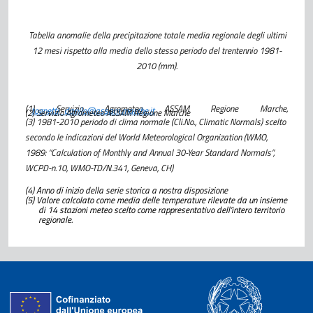
Tabella anomalie della precipitazione totale media regionale degli ultimi
12 mesi rispetto alla media dello stesso periodo del trentennio 1981-
2010 (mm).
(1) Servizio Agrometeo ASSAM Regione Marche,
tognetti_danilo@assam.marche.it
(2) Servizio Agrometeo ASSAM Regione Marche
(3) 1981-2010 periodo di clima normale (Cli.No., Climatic Normals) scelto
secondo le indicazioni del World Meteorological Organization (WMO,
1989: “Calculation of Monthly and Annual 30-Year Standard Normals”,
WCPD-n.10, WMO-TD/N.341, Geneva, CH)
(4)
Anno di inizio della serie storica a nostra disposizione
(5) Valore calcolato come media delle temperature rilevate da un insieme
di 14 stazioni meteo scelto come rappresentativo dell’intero territorio
regionale.