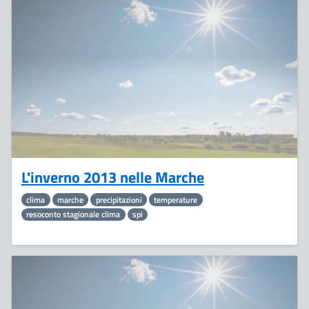
7
Marzo
L'inverno 2013 nelle Marche
clima
marche
precipitazioni
temperature
resoconto stagionale clima
spi
22
Febbraio