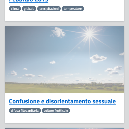
clima
globale
precipitazioni
temperature
12
Marzo
Confusione e disorientamento sessuale
difesa fitosanitaria
colture frutticole