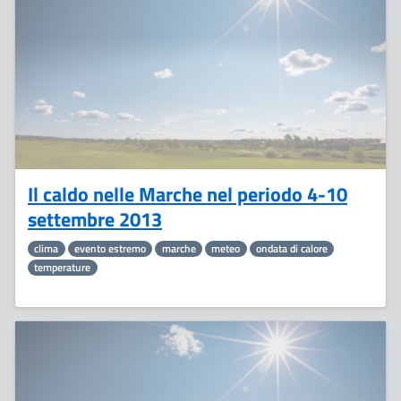
Settembre
Il caldo nelle Marche nel periodo 4-10
settembre 2013
clima
evento estremo
marche
meteo
ondata di calore
temperature
6
Settembre