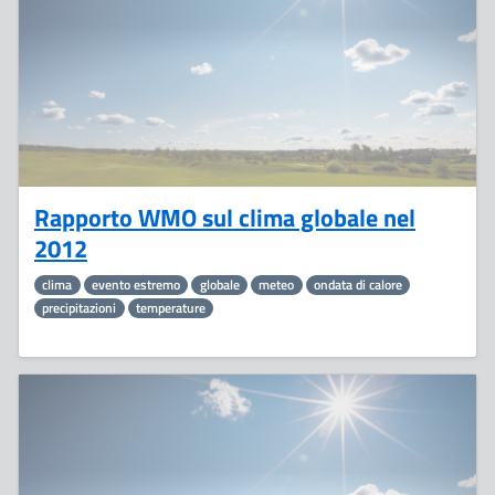
Rapporto WMO sul clima globale nel
2012
clima
evento estremo
globale
meteo
ondata di calore
precipitazioni
temperature
15
Maggio