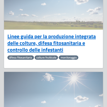
Linee guida per la produzione integrata
delle colture, difesa fitosanitaria e
controllo delle infestanti
difesa fitosanitaria
colture frutticole
monitoraggio
9
Maggio