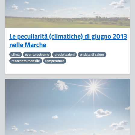
Le peculiarità (climatiche) di giugno 2013
nelle Marche
clima
evento estremo
precipitazioni
ondata di calore
resoconto mensile
temperature
25
Giugno