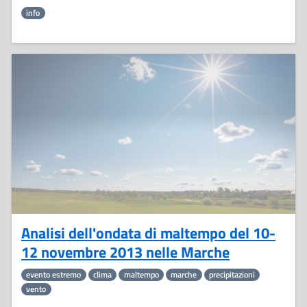
info
12
Novembre
Analisi dell'ondata di maltempo del 10-
12 novembre 2013 nelle Marche
evento estremo
clima
maltempo
marche
precipitazioni
vento