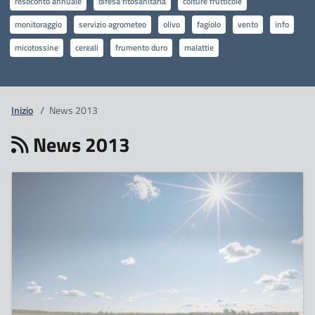
resoconto annuale
difesa fitosanitaria
colture frutticole
monitoraggio
servizio agrometeo
olivo
fagiolo
vento
info
micotossine
cereali
frumento duro
malattie
Inizio
/
News 2013
News 2013
17
Dicembre