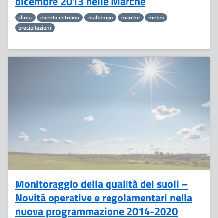
dicembre 2013 nelle Marche
clima
evento estremo
maltempo
marche
meteo
precipitazioni
19
Novembre
Monitoraggio della qualità dei suoli –
Novità operative e regolamentari nella
nuova programmazione 2014-2020