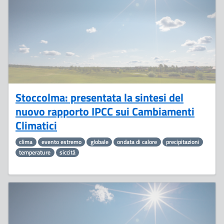
Stoccolma: presentata la sintesi del
nuovo rapporto IPCC sui Cambiamenti
Climatici
clima
evento estremo
globale
ondata di calore
precipitazioni
temperature
siccità
26
Settembre