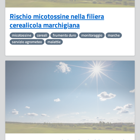
Rischio micotossine nella filiera
cerealicola marchigiana
micotossine
cereali
frumento duro
monitoraggio
marche
servizio agrometeo
malattie
3
Aprile