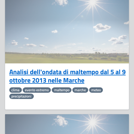
11
Ottobre
Analisi dell'ondata di maltempo dal 5 al 9
ottobre 2013 nelle Marche
clima
evento estremo
maltempo
marche
meteo
precipitazioni
30
Settembre