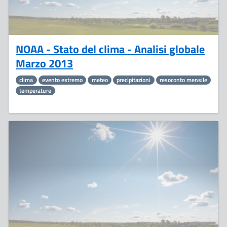
NOAA - Stato del clima - Analisi globale
Marzo 2013
clima
evento estremo
meteo
precipitazioni
resoconto mensile
temperature
17
Aprile