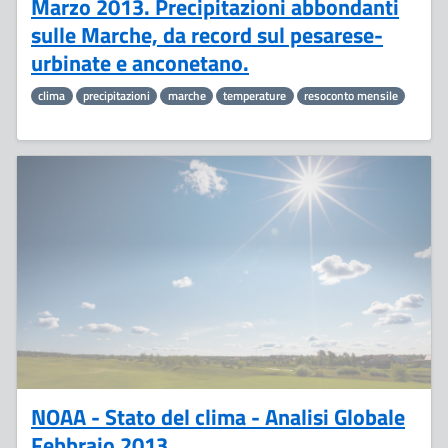
Marzo 2013. Precipitazioni abbondanti
sulle Marche, da record sul pesarese-
urbinate e anconetano.
clima
precipitazioni
marche
temperature
resoconto mensile
21
Marzo
NOAA - Stato del clima - Analisi Globale
Febbraio 2013