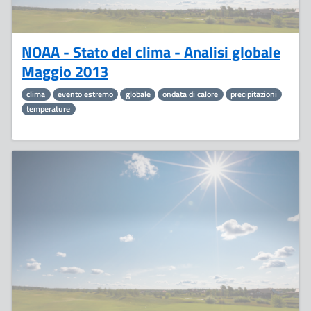
NOAA - Stato del clima - Analisi globale
Maggio 2013
clima
evento estremo
globale
ondata di calore
precipitazioni
temperature
13
Giugno