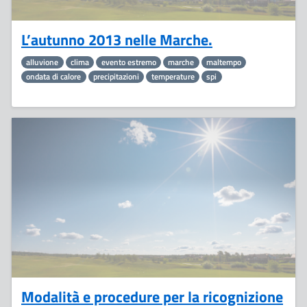
L’autunno 2013 nelle Marche.
alluvione
clima
evento estremo
marche
maltempo
ondata di calore
precipitazioni
temperature
spi
10
Dicembre
Modalità e procedure per la ricognizione