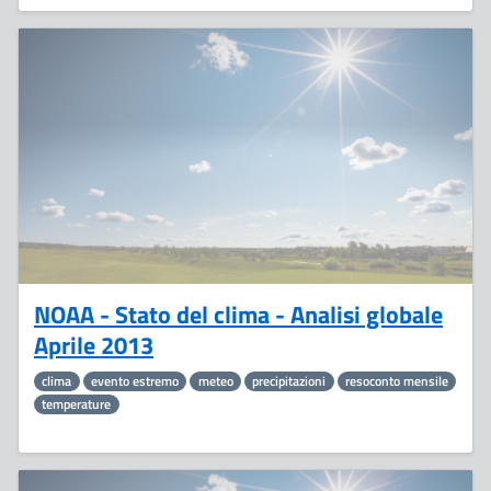
21
Maggio
NOAA - Stato del clima - Analisi globale
Aprile 2013
clima
evento estremo
meteo
precipitazioni
resoconto mensile
temperature