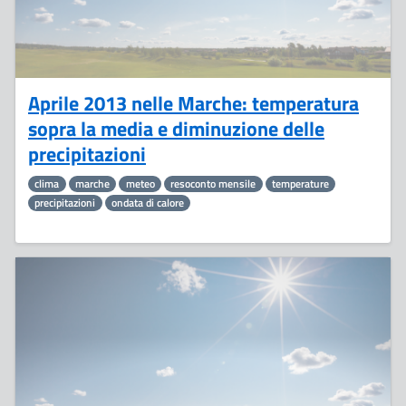
Aprile 2013 nelle Marche: temperatura
sopra la media e diminuzione delle
precipitazioni
clima
marche
meteo
resoconto mensile
temperature
precipitazioni
ondata di calore
24
Aprile