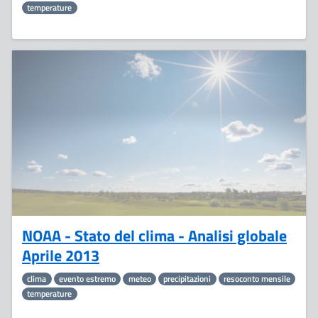
temperature
21
Maggio
NOAA - Stato del clima - Analisi globale
Aprile 2013
clima
evento estremo
meteo
precipitazioni
resoconto mensile
temperature