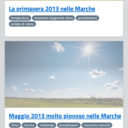
La primavera 2013 nelle Marche
temperature
resoconto stagionale clima
precipitazioni
ondata di calore
4
Giugno
Maggio 2013 molto piovoso nelle Marche
clima
marche
maltempo
precipitazioni
resoconto mensile