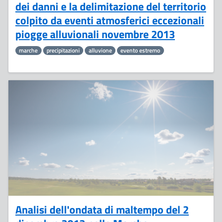
dei danni e la delimitazione del territorio
colpito da eventi atmosferici eccezionali
piogge alluvionali novembre 2013
marche
precipitazioni
alluvione
evento estremo
3
Dicembre
Analisi dell'ondata di maltempo del 2