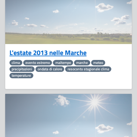
L'estate 2013 nelle Marche
clima
evento estremo
maltempo
marche
meteo
precipitazioni
ondata di calore
resoconto stagionale clima
temperature
4
Luglio