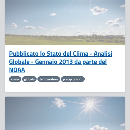
Pubblicato lo Stato del Clima - Analisi
Globale - Gennaio 2013 da parte del
NOAA
clima
globale
temperature
precipitazioni
7
Gennaio