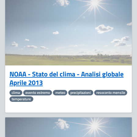
21
Maggio
NOAA - Stato del clima - Analisi globale
Aprile 2013
clima
evento estremo
meteo
precipitazioni
resoconto mensile
temperature
16
Maggio