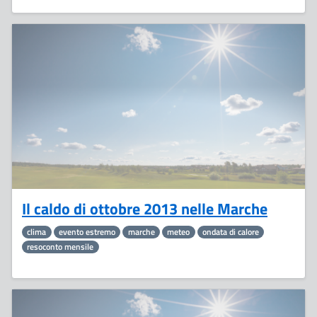
12
Novembre
Il caldo di ottobre 2013 nelle Marche
clima
evento estremo
marche
meteo
ondata di calore
resoconto mensile
31