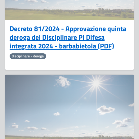
Decreto 81/2024 - Approvazione quinta
deroga del Disciplinare PI Difesa
integrata 2024 - barbabietola (PDF)
disciplinare - deroga
1
Luglio