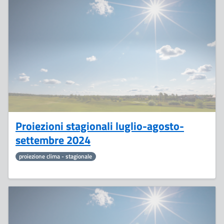
4
Luglio
Proiezioni stagionali luglio-agosto-
settembre 2024
proiezione clima - stagionale
2
Luglio