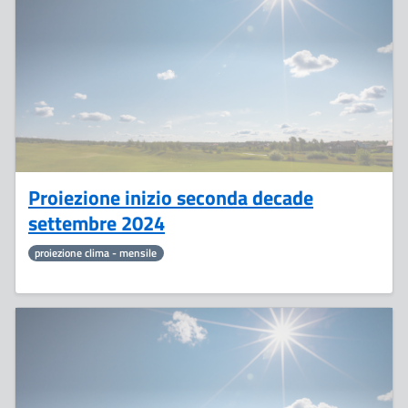
Settembre
Proiezione inizio seconda decade
settembre 2024
proiezione clima - mensile
29
Agosto