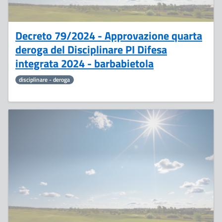
Decreto 79/2024 - Approvazione quarta
deroga del Disciplinare PI Difesa
integrata 2024 - barbabietola
disciplinare - deroga
17
Giugno