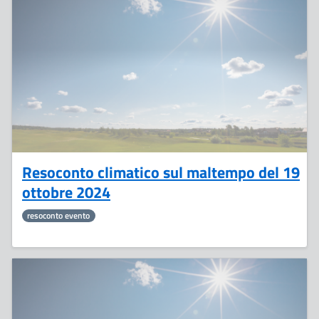
31
Ottobre
Resoconto climatico sul maltempo del 19
ottobre 2024
resoconto evento
3
Ottobre