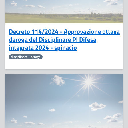
Decreto 114/2024 - Approvazione ottava
deroga del Disciplinare PI Difesa
integrata 2024 - spinacio
disciplinare - deroga
25
Settembre