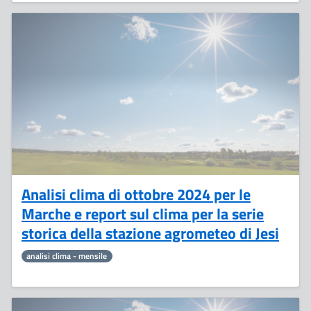
7
Novembre
Analisi clima di ottobre 2024 per le
Marche e report sul clima per la serie
storica della stazione agrometeo di Jesi
analisi clima - mensile