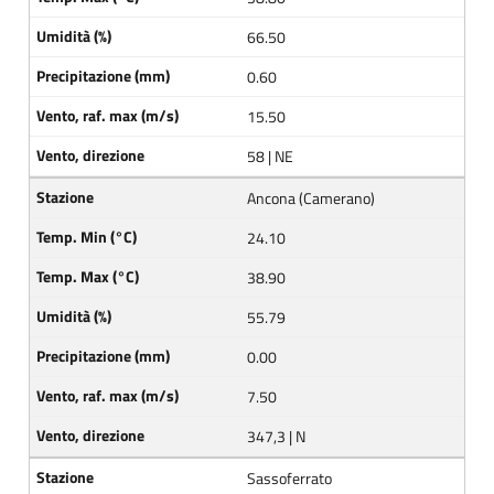
66.50
0.60
15.50
58 | NE
Ancona (Camerano)
24.10
38.90
55.79
0.00
7.50
347,3 | N
Sassoferrato