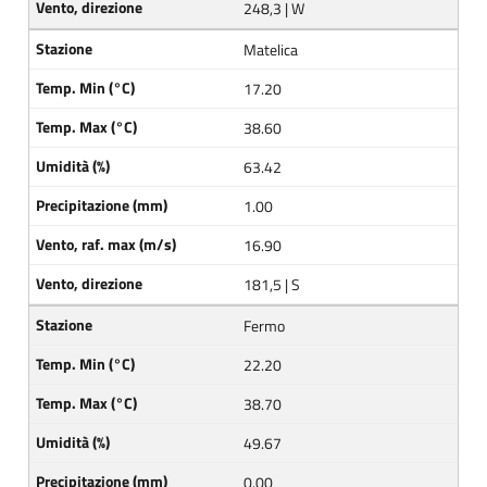
248,3 | W
Matelica
17.20
38.60
63.42
1.00
16.90
181,5 | S
Fermo
22.20
38.70
49.67
0.00