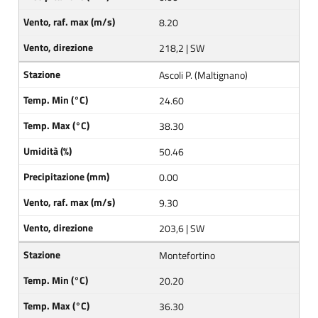
8.20
218,2 | SW
Ascoli P. (Maltignano)
24.60
38.30
50.46
0.00
9.30
203,6 | SW
Montefortino
20.20
36.30