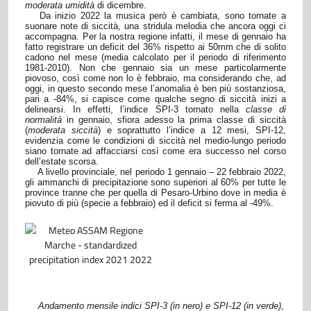
moderata umidità
di dicembre.
Da inizio 2022 la musica però è cambiata, sono tornate a
suonare note di siccità, una stridula melodia che ancora oggi ci
accompagna. Per la nostra regione infatti, il mese di gennaio ha
fatto registrare un deficit del 36% rispetto ai 50mm che di solito
cadono nel mese (media calcolato per il periodo di riferimento
1981-2010). Non che gennaio sia un mese particolarmente
piovoso, così come non lo è febbraio, ma considerando che, ad
oggi, in questo secondo mese l’anomalia è ben più sostanziosa,
pari a -84%, si capisce come qualche segno di siccità inizi a
delinearsi. In effetti, l’indice SPI-3 tornato nella
classe di
normalità
in gennaio, sfiora adesso la prima classe di siccità
(
moderata siccità
) e soprattutto l’indice a 12 mesi, SPI-12,
evidenzia come le condizioni di siccità nel medio-lungo periodo
siano tornate ad affacciarsi così come era successo nel corso
dell’estate scorsa.
A livello provinciale, nel periodo 1 gennaio – 22 febbraio 2022,
gli ammanchi di precipitazione sono superiori al 60% per tutte le
province tranne che per quella di Pesaro-Urbino dove in media è
piovuto di più (specie a febbraio) ed il deficit si ferma al -49%.
Andamento mensile indici SPI-3 (in nero) e SPI-12 (in verde),