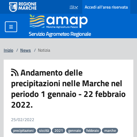
Accedi all'area riservata
ITA
SELEZIONE LINGUA: LINGUA SELEZIONATA
Servizio Agrometeo Regionale
Inizio
/
News
/
Notizia
Andamento delle
precipitazioni nelle Marche nel
periodo 1 gennaio - 22 febbraio
2022.
25/02/2022
precipitazioni
siccità
2021
gennaio
febbraio
marche