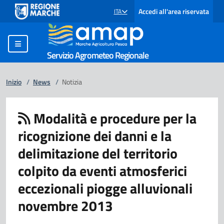
Accedi all'area riservata
ITA
SELEZIONE LINGUA: LINGUA SELEZIONATA
Servizio Agrometeo Regionale
Inizio
/
News
/
Notizia
Modalità e procedure per la
ricognizione dei danni e la
delimitazione del territorio
colpito da eventi atmosferici
eccezionali piogge alluvionali
novembre 2013