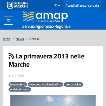
Accedi all'area riservata
ITA
SELEZIONE LINGUA: LINGUA SELEZIONATA
Servizio Agrometeo Regionale
Inizio
/
News
/
Notizia
La primavera 2013 nelle
Marche
13/06/2013
temperature
resoconto stagionale clima
precipitazioni
ondata di calore