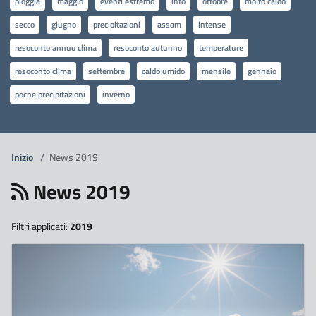
pioggia
maggio
eventi estremo
info
ottobre
molto caldo
secco
giugno
precipitazioni
assam
intense
resoconto annuo clima
resoconto autunno
temperature
resoconto clima
settembre
caldo umido
mensile
gennaio
poche precipitazioni
inverno
Inizio
/
News 2019
News 2019
Filtri applicati:
2019
23
Dicembre