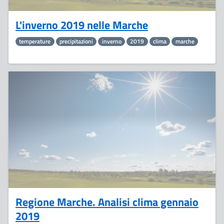
L'inverno 2019 nelle Marche
temperature
precipitazioni
inverno
2019
clima
marche
8
Febbraio
Regione Marche. Analisi clima gennaio
2019