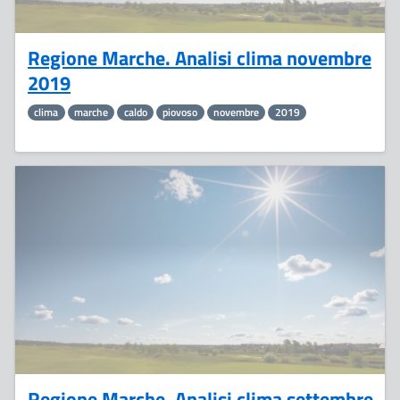
Regione Marche. Analisi clima novembre
2019
clima
marche
caldo
piovoso
novembre
2019
7
Ottobre
Regione Marche. Analisi clima settembre