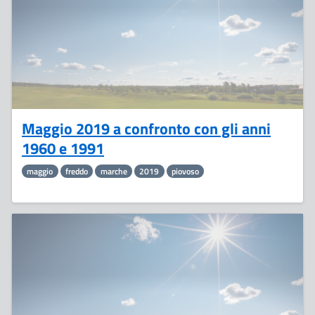
Maggio 2019 a confronto con gli anni
1960 e 1991
maggio
freddo
marche
2019
piovoso
16
Maggio