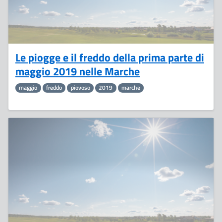
Le piogge e il freddo della prima parte di
maggio 2019 nelle Marche
maggio
freddo
piovoso
2019
marche
11
Aprile