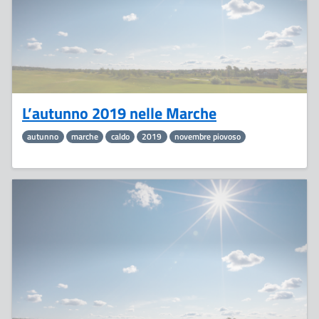
L’autunno 2019 nelle Marche
autunno
marche
caldo
2019
novembre piovoso
9
Dicembre