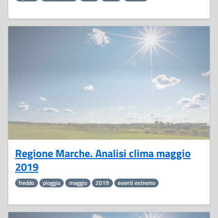
5
Giugno
Regione Marche. Analisi clima maggio
2019
freddo
pioggia
maggio
2019
eventi estremo