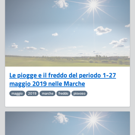
30
Maggio
Le piogge e il freddo del periodo 1-27
maggio 2019 nelle Marche
maggio
2019
marche
freddo
piovoso
20
Maggio