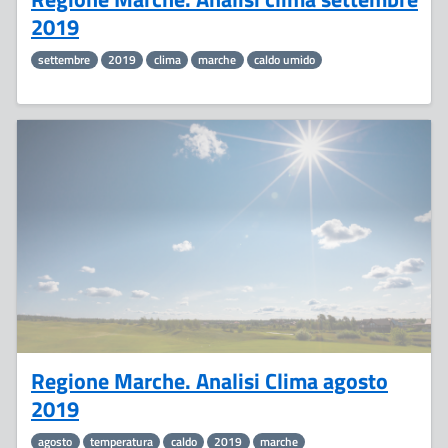
2019
settembre
2019
clima
marche
caldo umido
3
Settembre
Regione Marche. Analisi Clima agosto
2019
agosto
temperatura
caldo
2019
marche