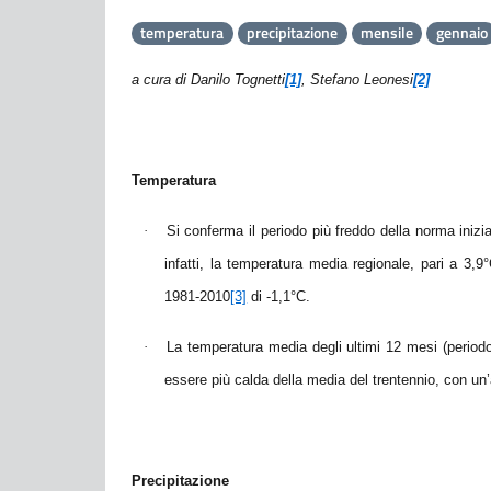
temperatura
precipitazione
mensile
gennaio
a cura di Danilo Tognetti
[1]
, Stefano Leonesi
[2]
Temperatura
·
Si conferma il periodo più freddo della norma iniz
infatti, la temperatura media regionale, pari a 3,9°
1981-2010
[3]
di -1,1°C.
·
La temperatura media degli ultimi 12 mesi (periodo
essere più calda della media del trentennio, con un’
Precipitazione