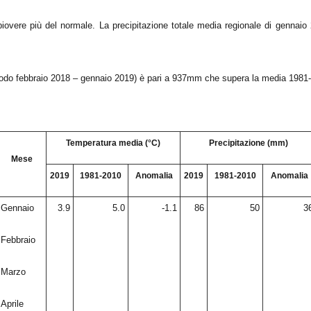
 piovere più del normale. La precipitazione totale media regionale di gennai
periodo febbraio 2018 – gennaio 2019) è pari a 937mm che supera la media 198
Temperatura media (°C)
Precipitazione (mm)
Mese
2019
1981-2010
Anomalia
2019
1981-2010
Anomalia
Gennaio
3.9
5.0
-1.1
86
50
3
Febbraio
Marzo
Aprile