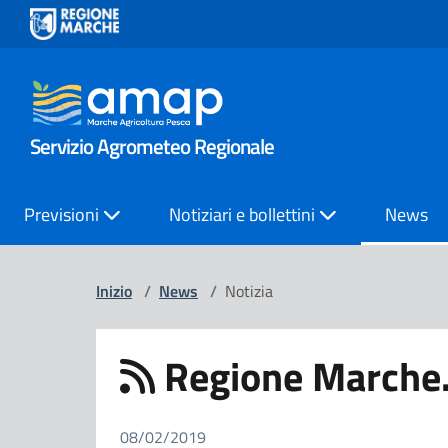
Servizio Agrometeo Regionale
Previsioni
Notiziari e bollettini
News
Inizio
/
News
/
Notizia
Regione Marche. 
08/02/2019