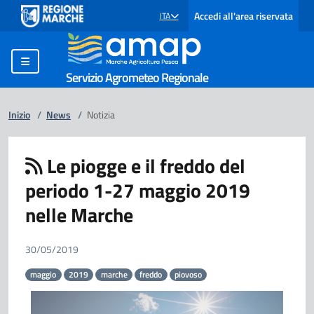
Accedi all'area riservata
ITA
SELEZIONE LINGUA: LINGUA SELEZIONATA
Servizio Agrometeo Regionale
Inizio
/
News
/
Notizia
Le piogge e il freddo del
periodo 1-27 maggio 2019
nelle Marche
30/05/2019
maggio
2019
marche
freddo
piovoso