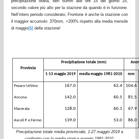
precipitazione oraria, ben 50mm alle ore 15 del giorno 25,
secondo valore più alto per la stazione da quando è in funzione.
Nell’intero periodo considerato, Frontone è anche la stazione con
il maggior accumulo: 370mm, +200% rispetto alla media mensile
di maggio
[6]
della stazione!
Precipitazione totale (mm)
Anom
Provincia
1-13 maggio 2019
media maggio 1981-2010
mm
167.0
62.4
104.6
Pesaro-Urbino
142.0
60.5
81.5
Ancona
128.0
60.1
67.9
Macerata
139.0
53.0
86.0
Ascoli P. e Fermo
Precipitazione totale media provinciale, 1-27 maggio 2019 a
confronto con la media storica maggio 1981-2010.