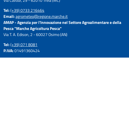
Via Cavour, 29 - 62010 Treia (MC)
Tel:
(+39) 0733 216464
Email:
agrometeo@regione.marche.it
AMAP - Agenzia per l'Innovazione nel Settore Agroalimentare e della
Pesca "Marche Agricoltura Pesca"
Via T. A. Edison, 2 - 60027 Osimo (AN)
Tel:
(+39) 071 8081
P.IVA:
01491360424