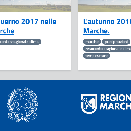
nverno 2017 nelle
L'autunno 2016
rche
Marche.
conto stagionale clima
marche
precipitazioni
resoconto stagionale clim
temperature