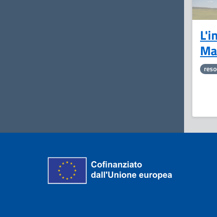
L'i
Ma
reso