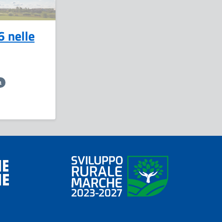
 nelle
a