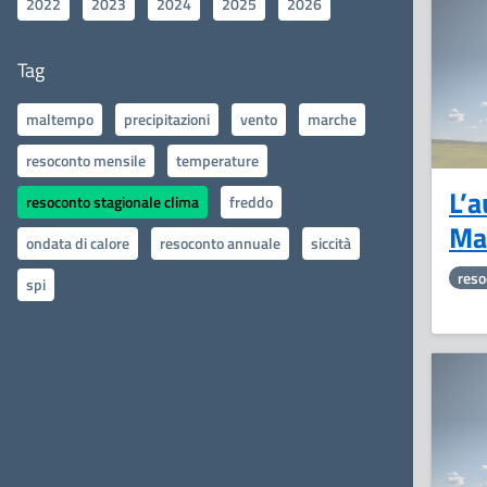
2022
2023
2024
2025
2026
Tag
maltempo
precipitazioni
vento
marche
resoconto mensile
temperature
L’
resoconto stagionale clima
freddo
Ma
ondata di calore
resoconto annuale
siccità
reso
spi