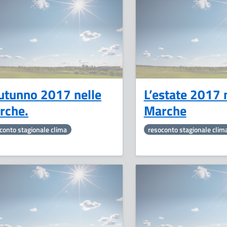
28
Dicembre
autunno 2017 nelle
L’estate 2017 
rche.
Marche
conto stagionale clima
resoconto stagionale clim
27
Aprile