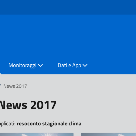
Monitoraggi
Dati e App
/
News 2017
News 2017
pplicati:
resoconto stagionale clima