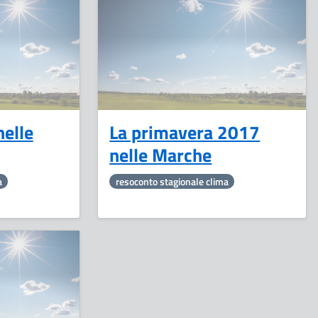
9
14
Ottobre
Luglio
nelle
La primavera 2017
nelle Marche
a
resoconto stagionale clima
5
Gennaio