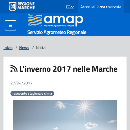
Accedi all'area riservata
ITA
SELEZIONE LINGUA: LINGUA SELEZIONATA
Servizio Agrometeo Regionale
Inizio
/
News
/
Notizia
L'inverno 2017 nelle Marche
27/04/2017
resoconto stagionale clima