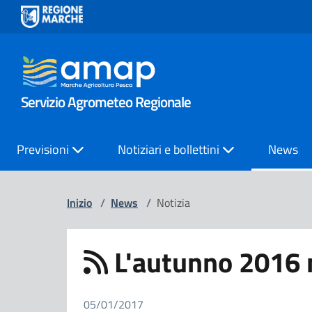
Servizio Agrometeo Regionale
Previsioni
Notiziari e bollettini
News
Inizio
/
News
/
Notizia
L'autunno 2016 
05/01/2017