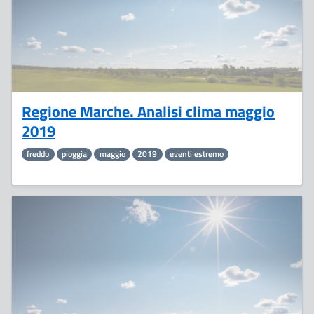
Regione Marche. Analisi clima maggio
2019
freddo
pioggia
maggio
2019
eventi estremo
30
Maggio