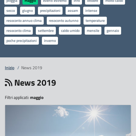
pioggia
maggio
eventi estremo
info
ottobre
molto caldo
secco
giugno
precipitazioni
assam
intense
resoconto annuo clima
resoconto autunno
temperature
resoconto clima
settembre
caldo umido
mensile
gennaio
poche precipitazioni
inverno
Inizio
/
News 2019
News 2019
Filtri applicati:
maggio
5
Giugno