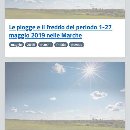
Le piogge e il freddo del periodo 1-27
maggio 2019 nelle Marche
maggio
2019
marche
freddo
piovoso
20
Maggio