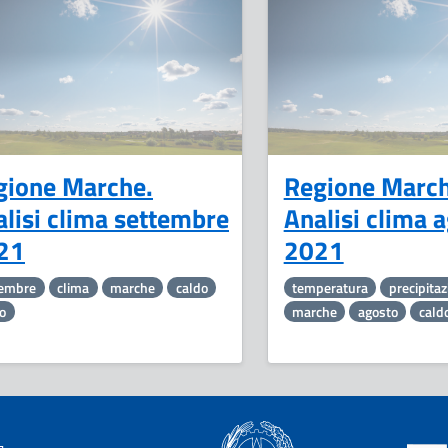
13
Ottobre
gione Marche.
Regione March
lisi clima settembre
Analisi clima 
21
2021
tembre
clima
marche
caldo
temperatura
precipita
o
marche
agosto
cald