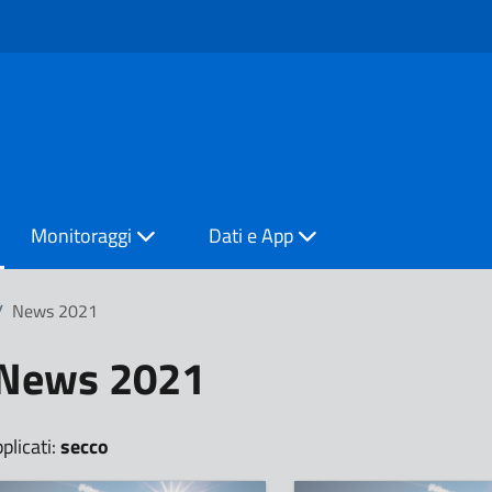
Monitoraggi
Dati e App
/
News 2021
News 2021
pplicati:
secco