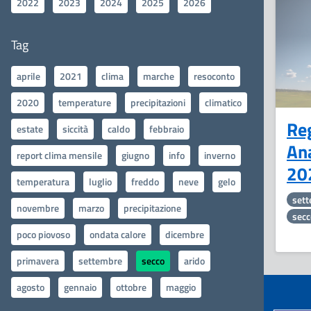
2022
2023
2024
2025
2026
Tag
aprile
2021
clima
marche
resoconto
2020
temperature
precipitazioni
climatico
Re
estate
siccità
caldo
febbraio
Ana
report clima mensile
giugno
info
inverno
20
temperatura
luglio
freddo
neve
gelo
set
novembre
marzo
precipitazione
secc
poco piovoso
ondata calore
dicembre
primavera
settembre
secco
arido
agosto
gennaio
ottobre
maggio