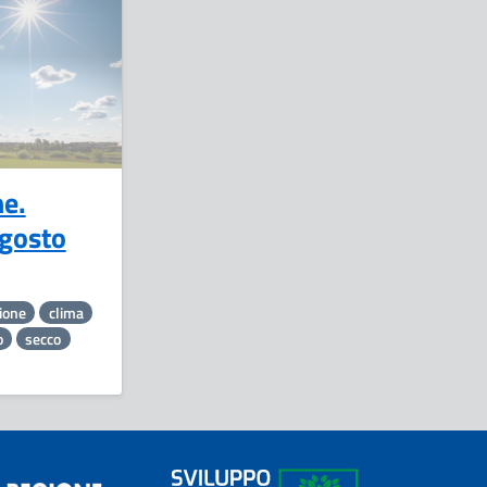
9
Settembre
e.
agosto
zione
clima
o
secco