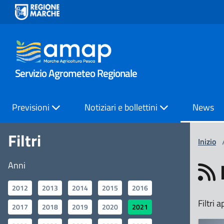
Servizio Agrometeo Regionale
Previsioni
Notiziari e bollettini
News
Filtri
Inizio
Anni
2012
2013
2014
2015
2016
Filtri a
2017
2018
2019
2020
2021