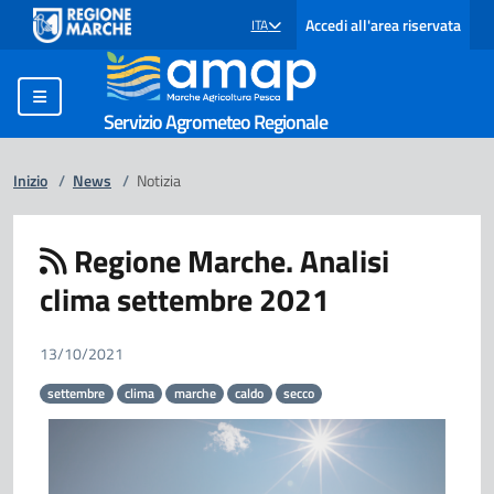
Accedi all'area riservata
ITA
SELEZIONE LINGUA: LINGUA SELEZIONATA
Servizio Agrometeo Regionale
Inizio
/
News
/
Notizia
Regione Marche. Analisi
clima settembre 2021
13/10/2021
settembre
clima
marche
caldo
secco