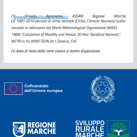
(1) Servizio Agrometeo ASSAM Regione Marche,
tognetti_danilo@assam.marche.it
(3) 1981-2010 periodo di clima normale (Cli.No., Climatic Normals) scelto
secondo le indicazioni del World Meteorological Organization (WMO,
1989: “Calculation of Monthly and Annual 30-Year Standard Normals”,
WCPD-n.10, WMO-TD/N.341, Geneva, CH)
(4)
Anno di inizio della serie storica a nostra disposizione