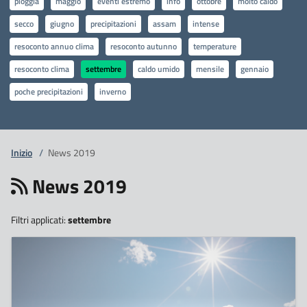
pioggia
maggio
eventi estremo
info
ottobre
molto caldo
secco
giugno
precipitazioni
assam
intense
resoconto annuo clima
resoconto autunno
temperature
resoconto clima
settembre
caldo umido
mensile
gennaio
poche precipitazioni
inverno
Inizio
/
News 2019
News 2019
Filtri applicati:
settembre
7
Ottobre