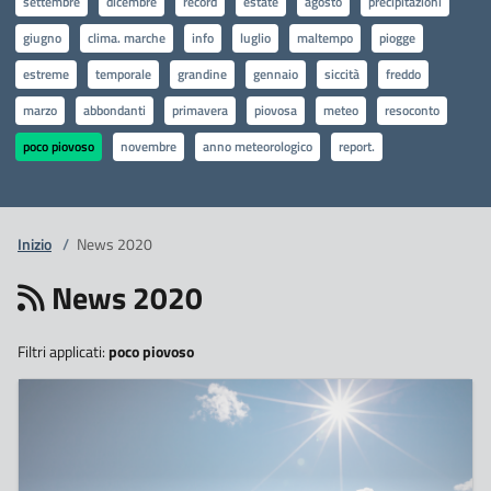
settembre
dicembre
record
estate
agosto
precipitazioni
giugno
clima. marche
info
luglio
maltempo
piogge
estreme
temporale
grandine
gennaio
siccità
freddo
marzo
abbondanti
primavera
piovosa
meteo
resoconto
poco piovoso
novembre
anno meteorologico
report.
Inizio
/
News 2020
News 2020
Filtri applicati:
poco piovoso
13
Marzo