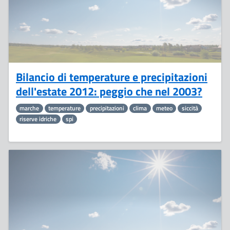
Bilancio di temperature e precipitazioni
dell'estate 2012: peggio che nel 2003?
marche
temperature
precipitazioni
clima
meteo
siccità
riserve idriche
spi
3
Luglio