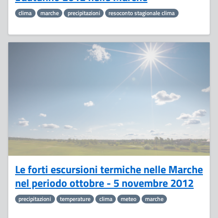
clima
marche
precipitazioni
resoconto stagionale clima
6
Novembre
Le forti escursioni termiche nelle Marche
nel periodo ottobre - 5 novembre 2012
precipitazioni
temperature
clima
meteo
marche