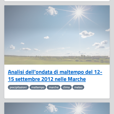
19
Settembre
Analisi dell'ondata di maltempo del 12-
15 settembre 2012 nelle Marche
precipitazioni
maltempo
marche
clima
meteo
10