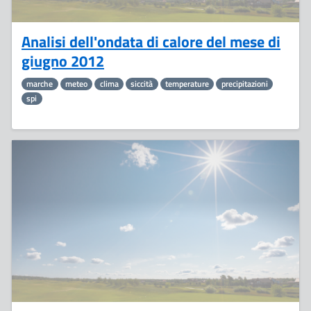
Analisi dell'ondata di calore del mese di
giugno 2012
marche
meteo
clima
siccità
temperature
precipitazioni
spi
25
Giugno