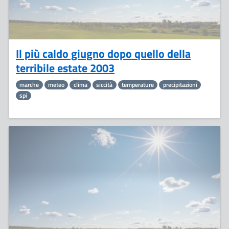
Il più caldo giugno dopo quello della
terribile estate 2003
marche
meteo
clima
siccità
temperature
precipitazioni
spi
27
Giugno