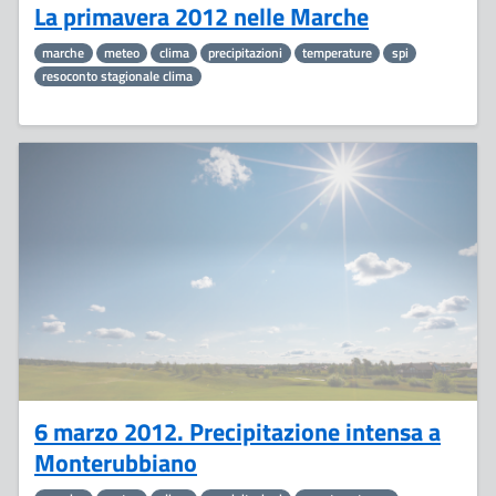
La primavera 2012 nelle Marche
marche
meteo
clima
precipitazioni
temperature
spi
resoconto stagionale clima
21
Giugno
6 marzo 2012. Precipitazione intensa a
Monterubbiano