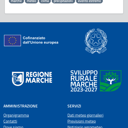
marche
meteo
clima
precipitazioni
evento estremo
AMMINISTRAZIONE
SERVIZI
Organigramma
Dati meteo giornalieri
Contatti
Previsioni meteo
Dove siamo
Notiziario agrometeo