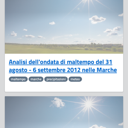
Settembre
Analisi dell'ondata di maltempo del 31
agosto - 6 settembre 2012 nelle Marche
maltempo
marche
precipitazioni
meteo
5
Settembre