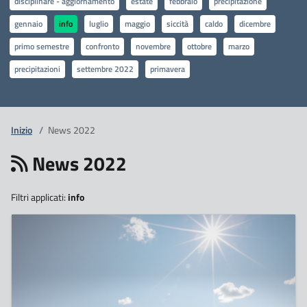
disciplinare - aggiornamento
estate
febbraio
precipitazione
gennaio
info
luglio
maggio
siccità
caldo
dicembre
primo semestre
confronto
novembre
ottobre
marzo
precipitazioni
settembre 2022
primavera
Inizio
/
News 2022
News 2022
Filtri applicati:
info
1
Luglio