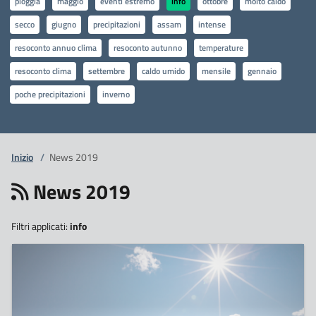
pioggia
maggio
eventi estremo
info
ottobre
molto caldo
secco
giugno
precipitazioni
assam
intense
resoconto annuo clima
resoconto autunno
temperature
resoconto clima
settembre
caldo umido
mensile
gennaio
poche precipitazioni
inverno
Inizio
/
News 2019
News 2019
Filtri applicati:
info
21
Giugno