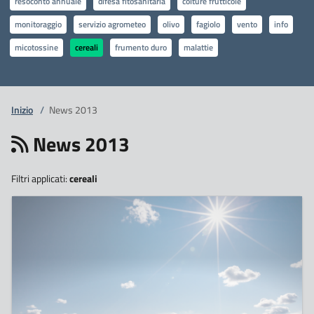
resoconto annuale
difesa fitosanitaria
colture frutticole
monitoraggio
servizio agrometeo
olivo
fagiolo
vento
info
micotossine
cereali
frumento duro
malattie
Inizio
/
News 2013
News 2013
Filtri applicati:
cereali
17
Aprile