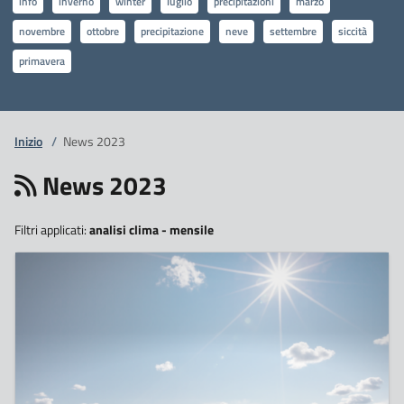
info
inverno
winter
luglio
precipitazioni
marzo
novembre
ottobre
precipitazione
neve
settembre
siccità
primavera
Inizio
/
News 2023
News 2023
Filtri applicati:
analisi clima - mensile
12
Dicembre