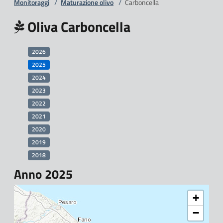
Monitoraggi
/
Maturazione olivo
/
Carboncella
Oliva Carboncella
2026
2025
2024
2023
2022
2021
2020
2019
2018
Anno 2025
+
−