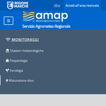
Accedi all'area riservata
ITA
SELEZIONE LINGUA: LINGUA SELEZIONATA
Servizio Agrometeo Regionale
MONITORAGGI
Stazioni meteorologiche
Fitopatologia
Fenologia
Maturazione olivo