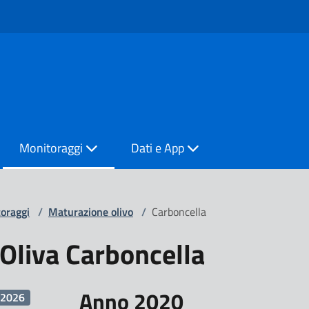
Monitoraggi
Dati e App
oraggi
/
Maturazione olivo
/
Carboncella
Oliva Carboncella
Anno 2020
2026