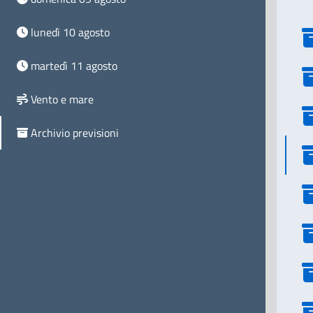
lunedì 10 agosto
martedì 11 agosto
Vento e mare
Archivio previsioni