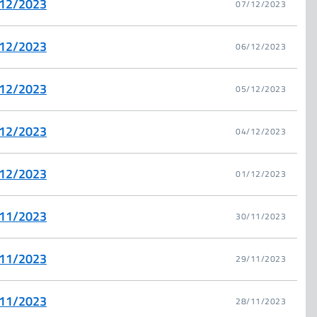
/12/2023
07/12/2023
/12/2023
06/12/2023
/12/2023
05/12/2023
/12/2023
04/12/2023
/12/2023
01/12/2023
/11/2023
30/11/2023
/11/2023
29/11/2023
/11/2023
28/11/2023