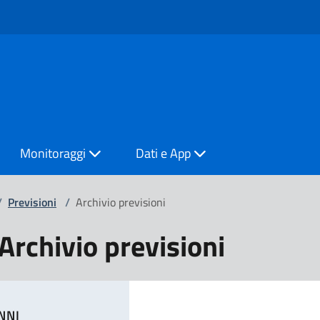
Monitoraggi
Dati e App
/
Previsioni
/
Archivio previsioni
Archivio previsioni
NNI