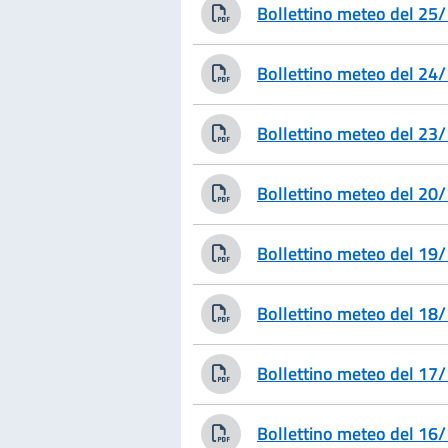
Bollettino meteo del 25
Bollettino meteo del 24
Bollettino meteo del 23
Bollettino meteo del 20
Bollettino meteo del 19
Bollettino meteo del 18
Bollettino meteo del 17
Bollettino meteo del 16