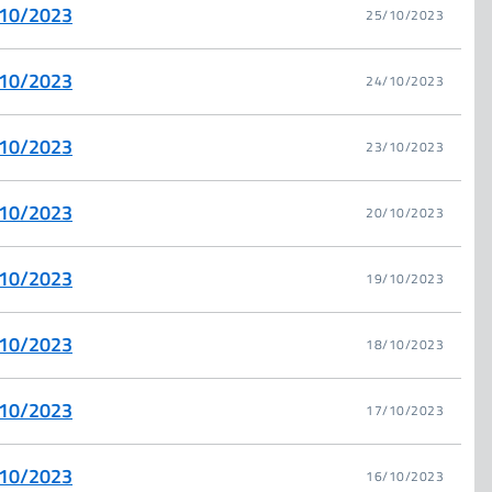
/10/2023
25/10/2023
/10/2023
24/10/2023
/10/2023
23/10/2023
/10/2023
20/10/2023
/10/2023
19/10/2023
/10/2023
18/10/2023
/10/2023
17/10/2023
/10/2023
16/10/2023