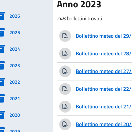
Anno 2023
2026
248 bollettini trovati.
2025
Bollettino meteo del 29
2024
Bollettino meteo del 28
2023
Bollettino meteo del 27
2022
Bollettino meteo del 22
2021
Bollettino meteo del 21
2020
Bollettino meteo del 20
2019