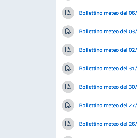
Bollettino meteo del 06
Bollettino meteo del 03
Bollettino meteo del 02
Bollettino meteo del 31
Bollettino meteo del 30
Bollettino meteo del 27
Bollettino meteo del 26