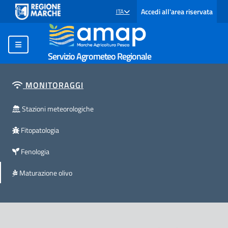
Accedi all'area riservata
ITA
SELEZIONE LINGUA: LINGUA SELEZIONATA
Servizio Agrometeo Regionale
MONITORAGGI
Stazioni meteorologiche
Fitopatologia
Fenologia
Maturazione olivo