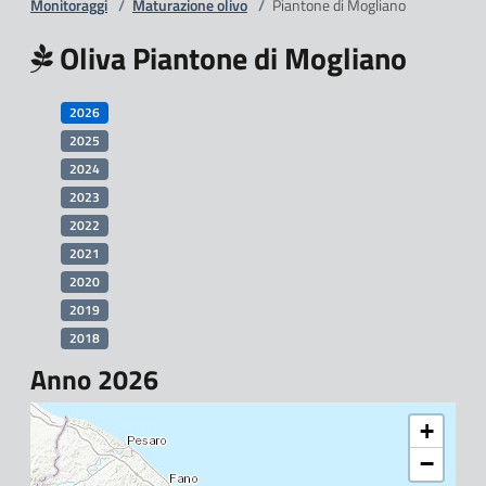
Monitoraggi
/
Maturazione olivo
/
Piantone di Mogliano
Oliva Piantone di Mogliano
2026
2025
2024
2023
2022
2021
2020
2019
2018
Anno 2026
+
−