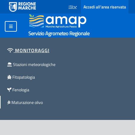
Accedi all'area riservata
ITA
SELEZIONE LINGUA: LINGUA SELEZIONATA
Servizio Agrometeo Regionale
MONITORAGGI
Stazioni meteorologiche
Fitopatologia
Fenologia
Maturazione olivo