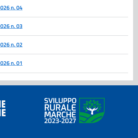
2026 n. 04
2026 n. 03
2026 n. 02
2026 n. 01