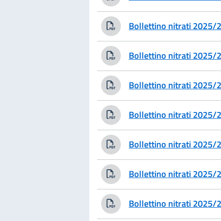
Bollettino nitrati 2025/
Bollettino nitrati 2025/
Bollettino nitrati 2025/
Bollettino nitrati 2025/
Bollettino nitrati 2025/
Bollettino nitrati 2025/
Bollettino nitrati 2025/