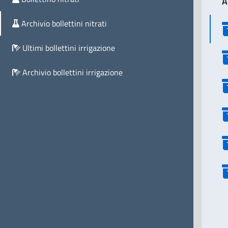
A
Archivio bollettini nitrati
Ultimi bollettini irrigazione
Archivio bollettini irrigazione