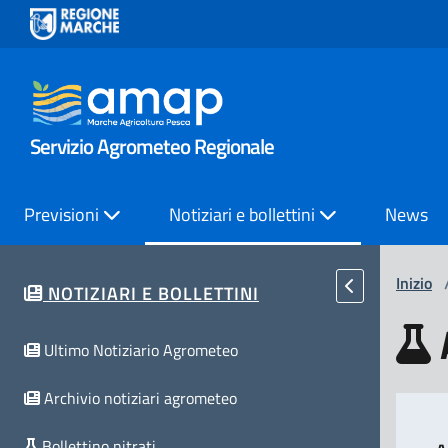
Servizio Agrometeo Regionale
Previsioni
Notiziari e bollettini
News
Inizio
NOTIZIARI E BOLLETTINI
A
Ultimo Notiziario Agrometeo
Archivio notiziari agrometeo
Bollettino nitrati