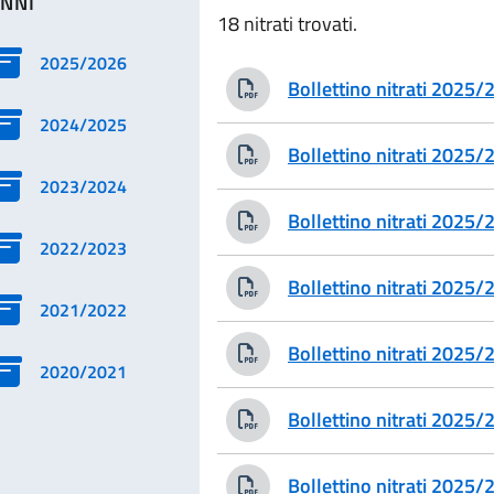
NNI
18 nitrati trovati.
2025/2026
Bollettino nitrati 2025/
2024/2025
Bollettino nitrati 2025/
2023/2024
Bollettino nitrati 2025/
2022/2023
Bollettino nitrati 2025/
2021/2022
Bollettino nitrati 2025/
2020/2021
Bollettino nitrati 2025/
Bollettino nitrati 2025/