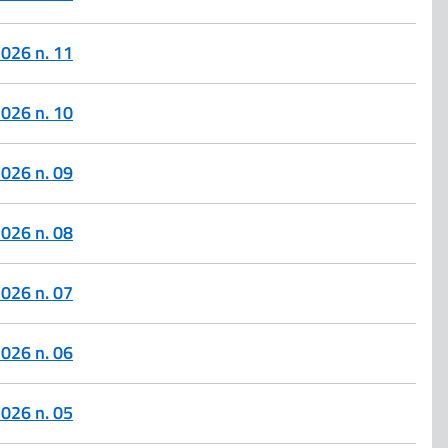
2026 n. 11
2026 n. 10
2026 n. 09
2026 n. 08
2026 n. 07
2026 n. 06
2026 n. 05