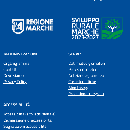
AMMINISTRAZIONE
SERVIZI
Organigramma
Dati meteo giornalieri
Contatti
Previsioni meteo
Dove siamo
Notiziario agrometeo
Privacy Policy
Carte tematiche
Monitoraggi
Produzione Integrata
ACCESSIBILITÀ
Accessibilità (sito istituzionale)
Dichiarazione di accessibilità
Segnalazioni accessibilità