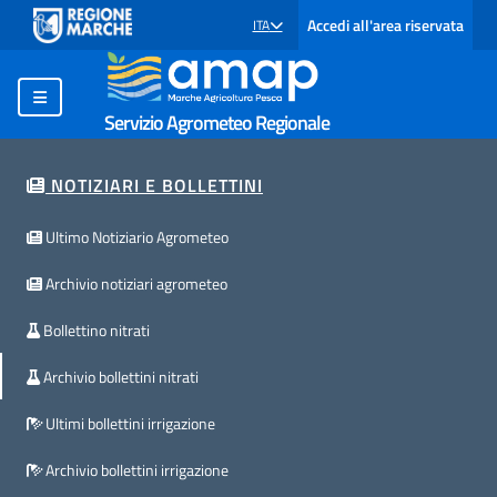
Accedi all'area riservata
ITA
SELEZIONE LINGUA: LINGUA SELEZIONATA
Servizio Agrometeo Regionale
NOTIZIARI E BOLLETTINI
Ultimo Notiziario Agrometeo
Archivio notiziari agrometeo
Bollettino nitrati
Archivio bollettini nitrati
Ultimi bollettini irrigazione
Archivio bollettini irrigazione