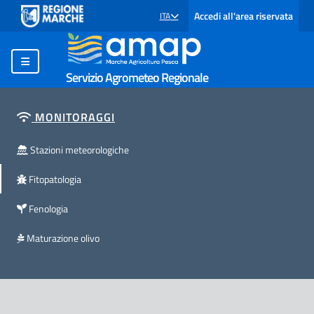
Accedi all'area riservata
ITA
SELEZIONE LINGUA: LINGUA SELEZIONATA
Servizio Agrometeo Regionale
MONITORAGGI
Stazioni meteorologiche
Fitopatologia
Fenologia
Maturazione olivo