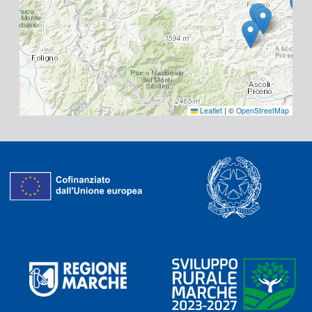
Leaflet
|
©
OpenStreetMap