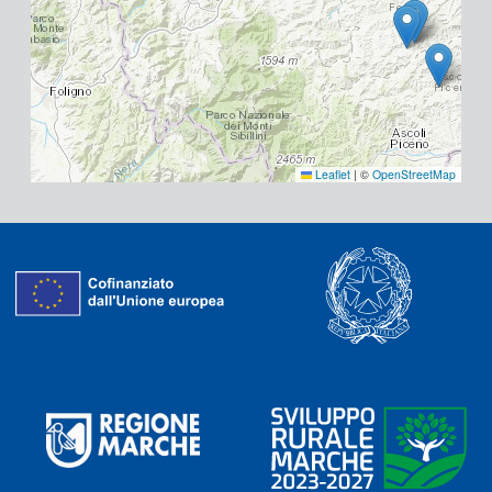
Leaflet
|
©
OpenStreetMap