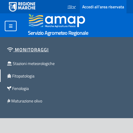
Accedi all'area riservata
ITA
SELEZIONE LINGUA: LINGUA SELEZIONATA
Servizio Agrometeo Regionale
MONITORAGGI
Stazioni meteorologiche
Fitopatologia
Fenologia
Maturazione olivo