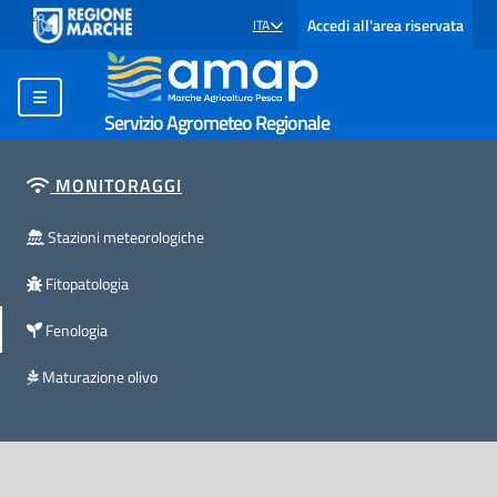
Accedi all'area riservata
ITA
SELEZIONE LINGUA: LINGUA SELEZIONATA
Servizio Agrometeo Regionale
MONITORAGGI
Stazioni meteorologiche
Fitopatologia
Fenologia
Maturazione olivo