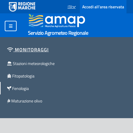
Accedi all'area riservata
ITA
SELEZIONE LINGUA: LINGUA SELEZIONATA
Servizio Agrometeo Regionale
MONITORAGGI
Stazioni meteorologiche
Fitopatologia
Fenologia
Maturazione olivo