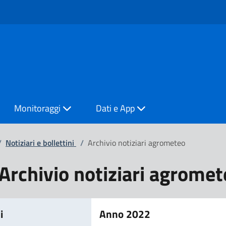
Monitoraggi
Dati e App
/
Notiziari e bollettini
/
Archivio notiziari agrometeo
Archivio notiziari agromet
i
Anno 2022