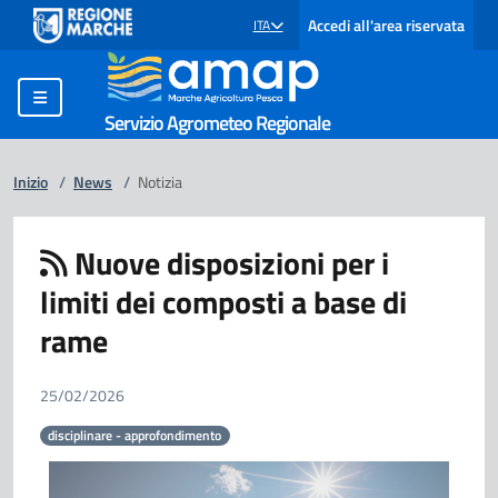
Accedi all'area riservata
ITA
SELEZIONE LINGUA: LINGUA SELEZIONATA
Servizio Agrometeo Regionale
Inizio
/
News
/
Notizia
Nuove disposizioni per i
limiti dei composti a base di
rame
25/02/2026
disciplinare - approfondimento