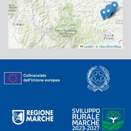
Leaflet
|
©
OpenStreetMap