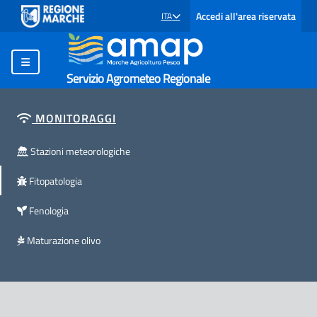
Accedi all'area riservata
ITA
SELEZIONE LINGUA: LINGUA SELEZIONATA
Servizio Agrometeo Regionale
MONITORAGGI
Stazioni meteorologiche
Fitopatologia
Fenologia
Maturazione olivo