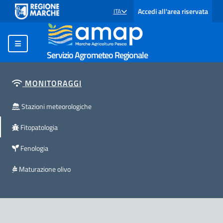
Accedi all'area riservata
ITA
SELEZIONE LINGUA: LINGUA SELEZIONATA
Servizio Agrometeo Regionale
MONITORAGGI
Stazioni meteorologiche
Fitopatologia
Fenologia
Maturazione olivo