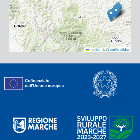
Leaflet
|
©
OpenStreetMap