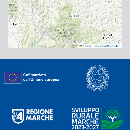
Leaflet
|
©
OpenStreetMap