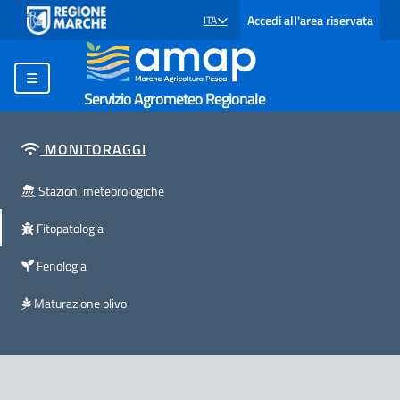
Accedi all'area riservata
ITA
SELEZIONE LINGUA: LINGUA SELEZIONATA
Servizio Agrometeo Regionale
MONITORAGGI
Stazioni meteorologiche
Fitopatologia
Fenologia
Maturazione olivo