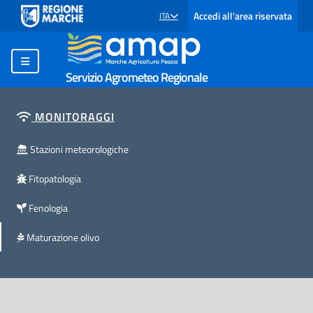
Accedi all'area riservata
ITA
SELEZIONE LINGUA: LINGUA SELEZIONATA
Servizio Agrometeo Regionale
MONITORAGGI
Stazioni meteorologiche
Fitopatologia
Fenologia
Maturazione olivo