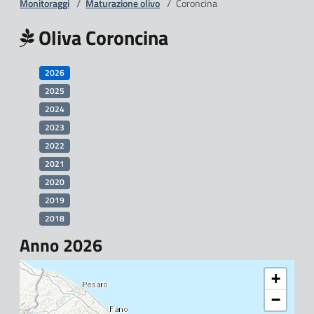
Monitoraggi
/
Maturazione olivo
/
Coroncina
Oliva Coroncina
2026
2025
2024
2023
2022
2021
2020
2019
2018
Anno 2026
+
−