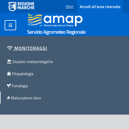
Accedi all'area riservata
ITA
SELEZIONE LINGUA: LINGUA SELEZIONATA
Servizio Agrometeo Regionale
MONITORAGGI
Stazioni meteorologiche
Fitopatologia
Fenologia
Maturazione olivo