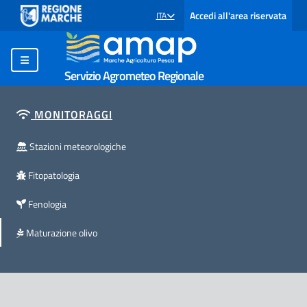
Accedi all'area riservata
ITA
SELEZIONE LINGUA: LINGUA SELEZIONATA
Servizio Agrometeo Regionale
MONITORAGGI
Stazioni meteorologiche
Fitopatologia
Fenologia
Maturazione olivo