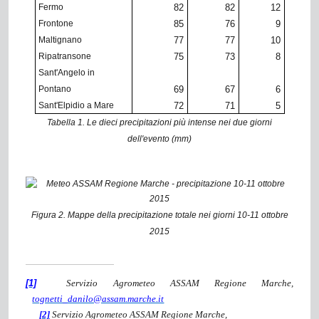
Fermo
82
82
12
Frontone
85
76
9
Maltignano
77
77
10
Ripatransone
75
73
8
Sant'Angelo in
Pontano
69
67
6
Sant'Elpidio a Mare
72
71
5
Tabella 1. Le dieci precipitazioni più intense nei due giorni
dell'evento (mm)
Figura 2. Mappe della precipitazione totale nei giorni 10-11 ottobre
2015
[1]
Servizio Agrometeo ASSAM Regione Marche,
tognetti_danilo@assam.marche.it
[2]
Servizio Agrometeo ASSAM Regione Marche,