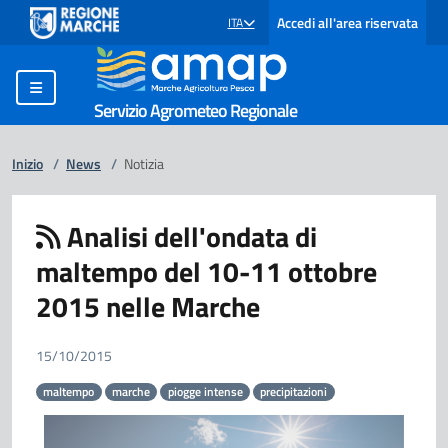
Accedi all'area riservata
ITA
SELEZIONE LINGUA: LINGUA SELEZIONATA
Servizio Agrometeo Regionale
Inizio
/
News
/
Notizia
Analisi dell'ondata di
maltempo del 10-11 ottobre
2015 nelle Marche
15/10/2015
maltempo
marche
piogge intense
precipitazioni