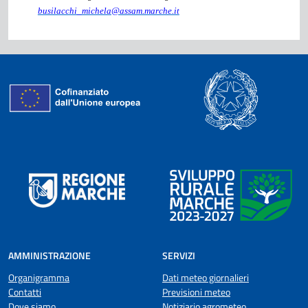
busilacchi_michela@assam.marche.it
AMMINISTRAZIONE
SERVIZI
Organigramma
Dati meteo giornalieri
Contatti
Previsioni meteo
Dove siamo
Notiziario agrometeo