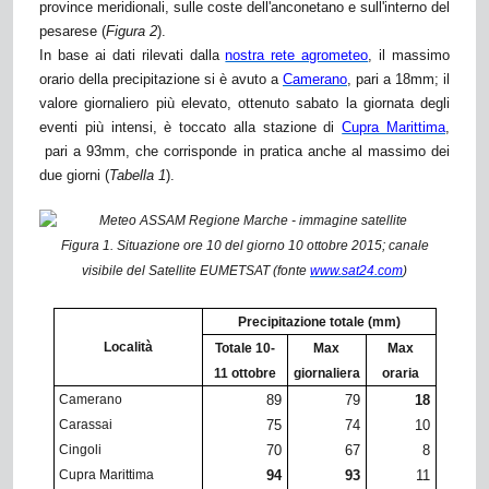
province meridionali, sulle coste dell'anconetano e sull'interno del
pesarese (
Figura 2
).
In base ai dati rilevati dalla
nostra rete agrometeo
, il massimo
orario della precipitazione si è avuto a
Camerano
, pari a 18mm; il
valore giornaliero più elevato, ottenuto sabato la giornata degli
eventi più intensi, è toccato alla stazione di
Cupra Marittima
,
pari a 93mm, che corrisponde in pratica anche al massimo dei
due giorni (
Tabella 1
).
Figura 1. Situazione ore 10 del giorno 10 ottobre 2015; canale
visibile del Satellite EUMETSAT (fonte
www.sat24.com
)
Precipitazione totale (mm)
Località
Totale 10-
Max
Max
11 ottobre
giornaliera
oraria
Camerano
89
79
18
Carassai
75
74
10
Cingoli
70
67
8
Cupra Marittima
94
93
11