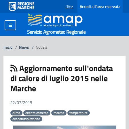
Accedi all'area riservata
ITA
SELEZIONE LINGUA: LINGUA SELEZIONATA
Servizio Agrometeo Regionale
Inizio
/
News
/
Notizia
Aggiornamento sull'ondata
di calore di luglio 2015 nelle
Marche
22/07/2015
clima
evento estremo
marche
temperature
evapotraspirazione