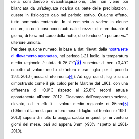
della considerevole evapotraspirazione, che non viene poi
bilanciata da un'adeguata ricarica da parte delle precipitazioni,
queste in fisiologico calo nel periodo estivo. Qualche effetto,
tutto sommato contenuto, lo si comincia a vedere in alcune
colture, in certi casi accentuati dalle brezze, di mare durante il
giorno, di terra nel corso della notte, che tendono "a portare via"
ulteriore umidità.
Per dare qualche numero, in base ai dati rilevati dalla
nostra rete
di rilevamento agrometeo
, nel periodo 1-21 luglio, la temperatura
[3]
media regionale è stata di 26,7°C
superiore di ben +3,4°C
rispetto al valore medio dell'intero mese luglio per il periodo
1981-2010 (media di riferimento
[4]
). Ad oggi quindi, luglio si sta
dimostrando come il più caldo per le Marche dal 1961, con una
differenza di +0,9°C rispetto ai 25,8°C record attuale
appartenente all'anno 2012. Dicevamo dell'evapotraspirazione,
elevata, ed in effetti il valore medio regionale di 86mm
[5]
(108mm è la media per l'intero mese di luglio nel trentennio 1981-
2010) supera di molto la pioggia caduta in questi primi ventuno
giorni del mese, pari ad appena 3mm (-95% rispetto al 1981-
2010).